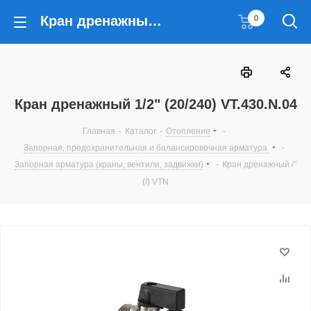
Кран дренажный 1/2" (20/240) VT.430.N.04
0
Кран дренажный 1/2" (20/240) VT.430.N.04
Главная
-
Каталог
-
Отопление
-
Запорная, предохранительная и балансировочная арматура
-
Запорная арматура (краны, вентили, задвижки)
-
Кран дренажный /"
(/) VTN