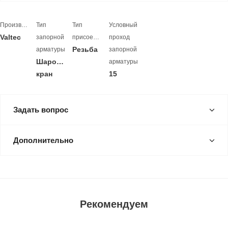
Производитель
Тип
Тип
Условный
Valtec
запорной
присоединения
проход
Резьба
арматуры
запорной
Шаровый
арматуры
кран
15
Задать вопрос
Дополнительно
Рекомендуем