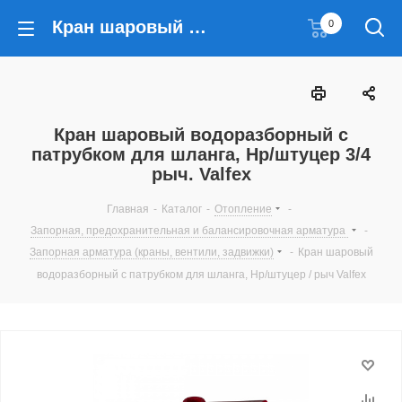
Кран шаровый водоразборный с патрубком для шланга, Нр/штуцер 3/4 рыч. Valfex
0
Кран шаровый водоразборный с
патрубком для шланга, Нр/штуцер 3/4
рыч. Valfex
Главная
-
Каталог
-
Отопление
-
Запорная, предохранительная и балансировочная арматура
-
Запорная арматура (краны, вентили, задвижки)
-
Кран шаровый
водоразборный с патрубком для шланга, Нр/штуцер / рыч Valfex