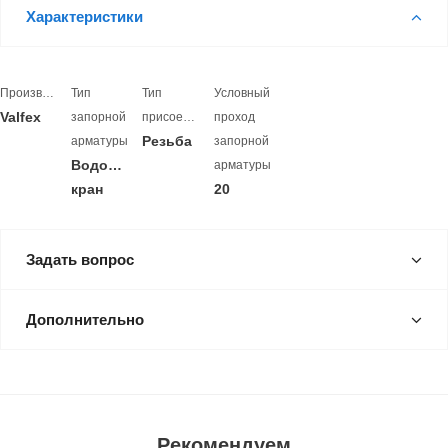
Характеристики
Производитель
Тип
Тип
Условный
Valfex
запорной
присоединения
проход
Резьба
арматуры
запорной
Водоразборный
арматуры
кран
20
Задать вопрос
Дополнительно
Рекомендуем