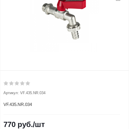
Артикул:
VF.435.NR.034
VF.435.NR.034
770
руб.
/шт