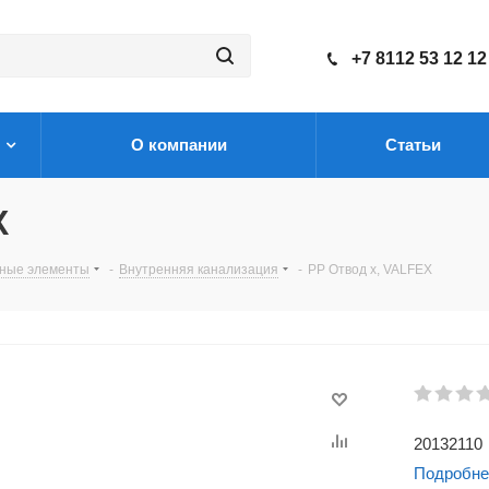
+7 8112 53 12 12
О компании
Статьи
X
нные элементы
-
Внутренняя канализация
-
PP Отвод x, VALFEX
20132110
Подробне