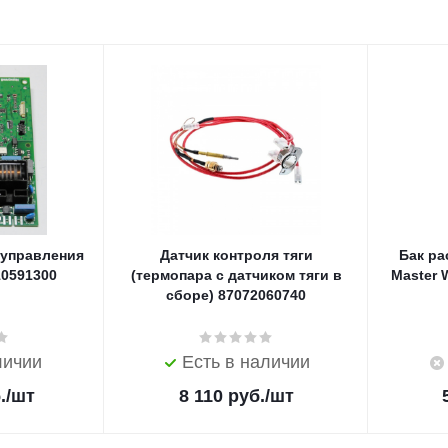
 управления
Датчик контроля тяги
Бак р
10591300
(термопара с датчиком тяги в
Master 
сборе) 87072060740
личии
Есть в наличии
.
/шт
8 110
руб.
/шт