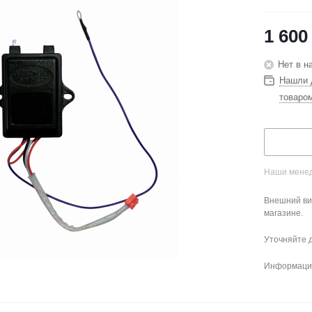
1 600
Нет в н
Нашли 
товаро
Наши менед
Внешний ви
магазине.
Уточняйте 
Информация