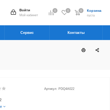
Войти
Корзина
0
0
0
Мой кабинет
пуста
Сервис
Контакты
Артикул:
PDQ4A022
2
е