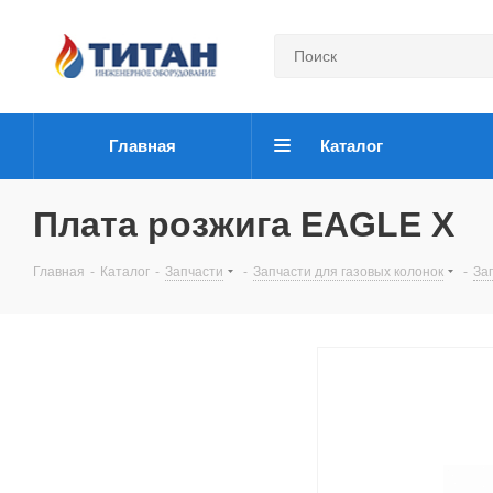
Главная
Каталог
Плата розжига EAGLE X
Главная
-
Каталог
-
Запчасти
-
Запчасти для газовых колонок
-
За