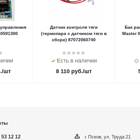
 управления
Датчик контроля тяги
Бак р
10591300
(термопара с датчиком тяги в
Master 
сборе) 87072060740
личии
Есть в наличии
.
/шт
8 110
руб.
/шт
кты
 53 12 12
г. Псков, ул. Труда 21