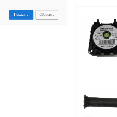
Пневмореле и датчики тяги
Кран наполнения системы
Клапан трехходовой
Сбросить
Мотор трехходового клапана
Мембрана
Водяная группа
Трубки, подводки
Клипсы, крепления
Датчик давления
теплоносителя
Манометры, термометры
Водяной фильтр
Воздухоотводчик
Интерфейсная плата
Прокладка
Термоизоляция