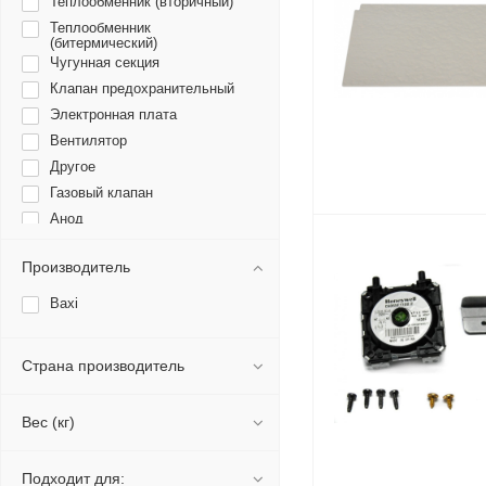
Теплообменник (вторичный)
Теплообменник
(битермический)
Чугунная секция
Клапан предохранительный
Электронная плата
Вентилятор
Другое
Газовый клапан
Анод
Расширительный бак
Производитель
Горелка
Датчики температуры,
Baxi
термостаты
Жиклеры
Насос
Страна производитель
Устройство розжига
Датчик протока
Вес (кг)
Элемент горелки
Электроды розжига
Подходит для: