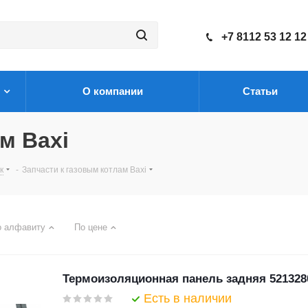
+7 8112 53 12 12
О компании
Статьи
м Baxi
к
-
Запчасти к газовым котлам Baxi
о алфавиту
По цене
Термоизоляционная панель задняя 521328
Есть в наличии