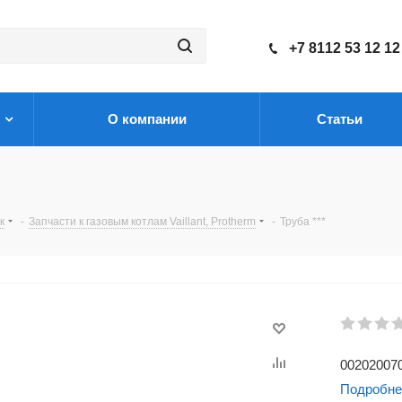
+7 8112 53 12 12
О компании
Статьи
к
-
Запчасти к газовым котлам Vaillant, Protherm
-
Труба ***
002020070
Подробне