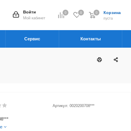
Войти
Корзина
0
0
0
Мой кабинет
пуста
Сервис
Контакты
Артикул:
0020200708***
8***
е