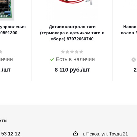
 управления
Датчик контроля тяги
Насос
10591300
(термопара с датчиком тяги в
полов R
сборе) 87072060740
личии
Есть в наличии
.
/шт
8 110
руб.
/шт
2
кты
 53 12 12
г. Псков, ул. Труда 21