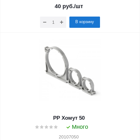
40
руб.
/шт
В корзину
PP Хомут 50
Много
20107050