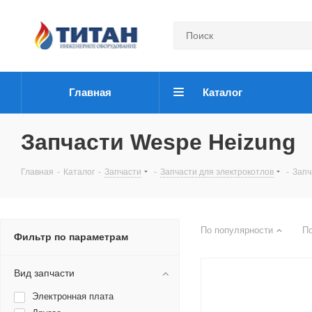
Главная
Каталог
Запчасти Wespe Heizung
Главная
-
Каталог
-
Запчасти
-
Запчасти для электрокотлов
-
Запч
По популярности
П
Фильтр по параметрам
Вид запчасти
Электронная плата