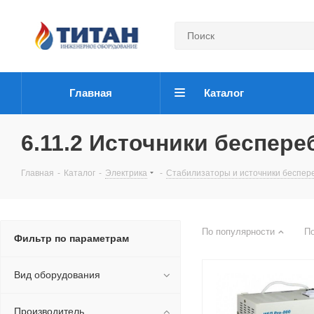
Главная
Каталог
6.11.2 Источники беспер
Главная
-
Каталог
-
Электрика
-
Стабилизаторы и источники беспер
По популярности
П
Фильтр по параметрам
Вид оборудования
Производитель