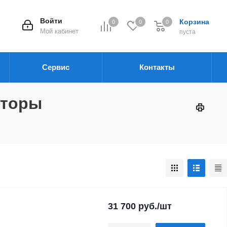
Войти
Корзина
0
0
0
Мой кабинет
пуста
Сервис
Контакты
яторы
31 700
руб.
/шт