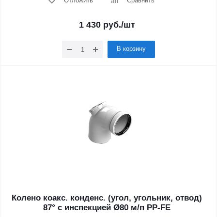
Отложить
Сравнить
1 430
руб.
/шт
В корзину
Колено коакс. конденс. (угол, угольник, отвод)
87° с инспекцией Ø80 м/п PP-FE