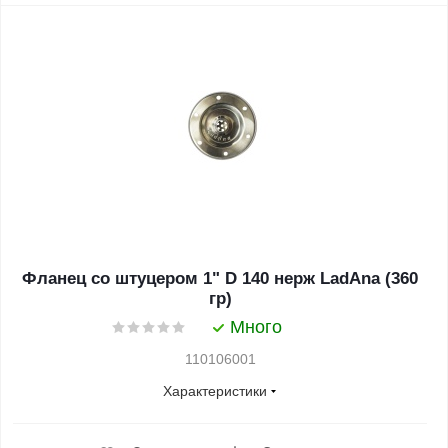
Фланец со штуцером 1" D 140 нерж LadAna (360
гр)
Много
110106001
Характеристики