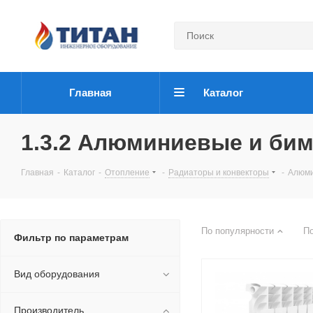
Главная
Каталог
1.3.2 Алюминиевые и би
Главная
-
Каталог
-
Отопление
-
Радиаторы и конвекторы
-
Алюми
По популярности
П
Фильтр по параметрам
Вид оборудования
Производитель