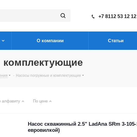
+7 8112 53 12 12
О компании
Статьи
и комплектующие
ения
-
Насосы погружные и комплектующие
о алфавиту
По цене
Насос скважинный 2.5" LadAna SRm 3-105-1
евровилкой)