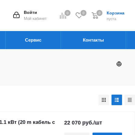
Войти
Корзина
0
0
0
Мой кабинет
пуста
Сервис
Контакты
.1 кВт (20 m кабель с
22 070
руб.
/шт