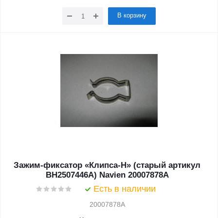
В корзину
Зажим-фиксатор «Клипса-H» (старый артикул
BH2507446A) Navien 20007878A
Есть в наличии
20007878A