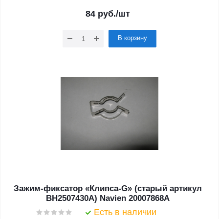
84
руб.
/шт
В корзину
Зажим-фиксатор «Клипса-G» (старый артикул
BH2507430A) Navien 20007868A
Есть в наличии