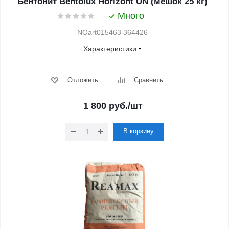
Бентонит Bentolux Horizont UN (мешок 25 кг)
Много
NOart015463 364426
Характеристики
Отложить
Сравнить
1 800
руб.
/шт
В корзину