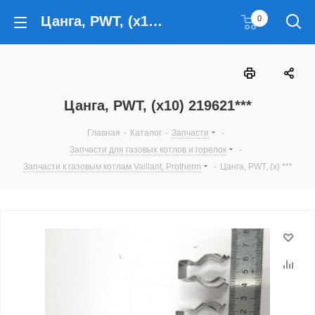
Цанга, PWT, (х10) 219621***
0
Цанга, PWT, (х10) 219621***
Главная
-
Каталог
-
Запчасти
-
Запчасти для газовых котлов и горелок
-
Запчасти к газовым котлам Vaillant, Protherm
-
Цанга, PWT, (х) ***