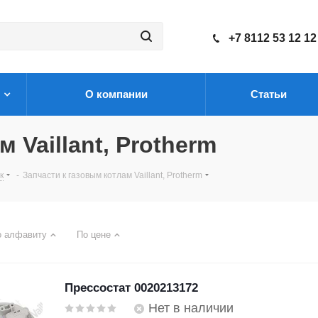
+7 8112 53 12 12
О компании
Статьи
 Vaillant, Protherm
к
-
Запчасти к газовым котлам Vaillant, Protherm
о алфавиту
По цене
Прессостат 0020213172
Нет в наличии