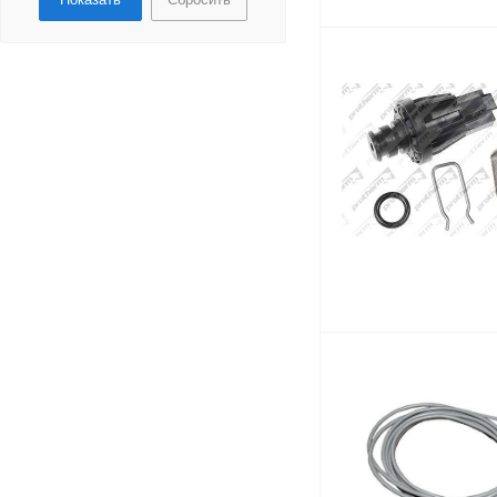
Трубки, подводки
Клипсы, крепления
Датчик давления
теплоносителя
Воздухоотводчик