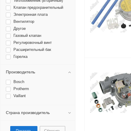
Теплообменник (вторичный)
Клапан предохранительный
Электронная плата
Вентилятор
Другое
Газовый клапан
Регулировочный винт
Расширительный бак
Горелка
Датчики температуры,
термостаты
Производитель
Жиклеры
Насос
Bosch
Устройство розжига
Protherm
Датчик протока
Vaillant
Электроды розжига
Пневмореле и датчики тяги
Страна производитель
Клапан трехходовой
Мотор трехходового клапана
Водяная группа
Сбросить