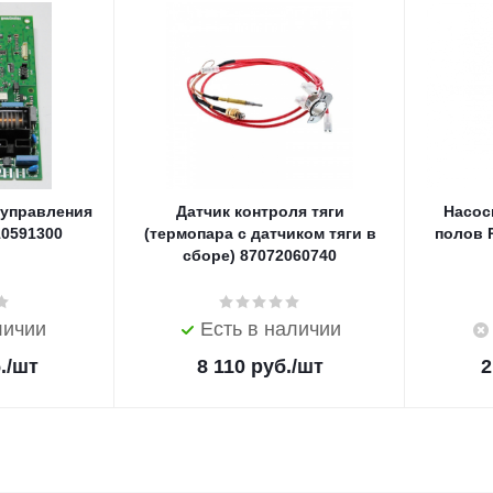
 управления
Датчик контроля тяги
Насос
10591300
(термопара с датчиком тяги в
полов R
сборе) 87072060740
личии
Есть в наличии
.
/шт
8 110
руб.
/шт
2