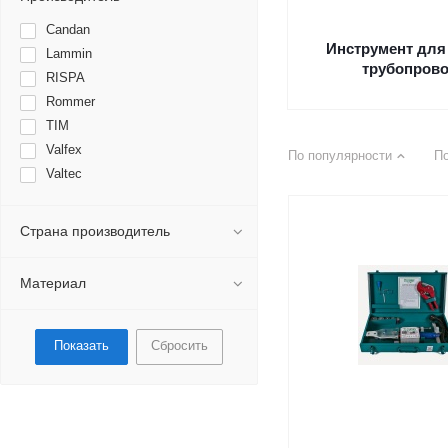
Candan
Инструмент для
Lammin
трубопров
RISPA
Rommer
TIM
Valfex
По популярности
П
Valtec
Страна производитель
Материал
Сбросить