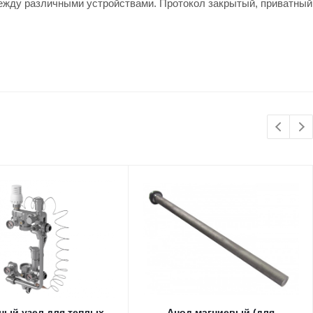
ежду различными устройствами. Протокол закрытый, приватный
ный узел для теплых
Анод магниевый (для