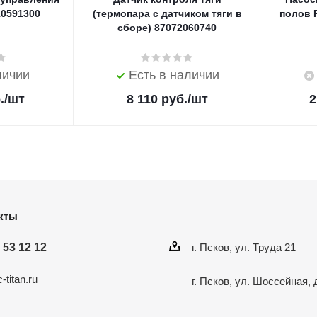
10591300
(термопара с датчиком тяги в
полов R
сборе) 87072060740
личии
Есть в наличии
.
/шт
8 110
руб.
/шт
2
кты
 53 12 12
г. Псков, ул. Труда 21
-titan.ru
г. Псков, ул. Шоссейная, 