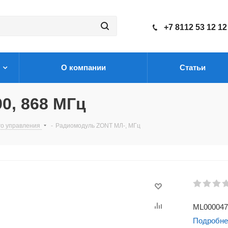
+7 8112 53 12 12
О компании
Статьи
0, 868 МГц
го управления
-
Радиомодуль ZONT МЛ-, МГц
ML000047
Подробне