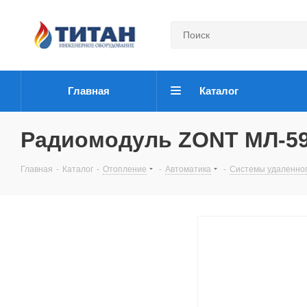
Главная
Каталог
Радиомодуль ZONT МЛ-59
Главная
-
Каталог
-
Отопление
-
Автоматика
-
Системы удаленно