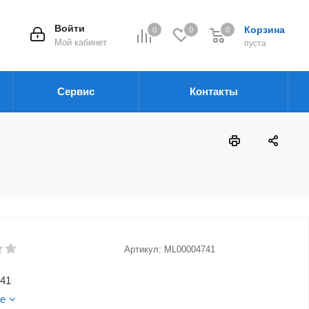
Войти
Корзина
0
0
0
Мой кабинет
пуста
Сервис
Контакты
Артикул:
ML00004741
41
е