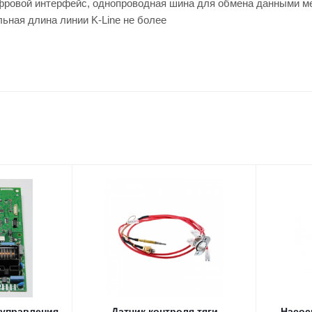
ифровой интерфейс, однопроводная шина для обмена данными м
ьная длина линии K-Line не более
 управления
Датчик контроля тяги
Насос