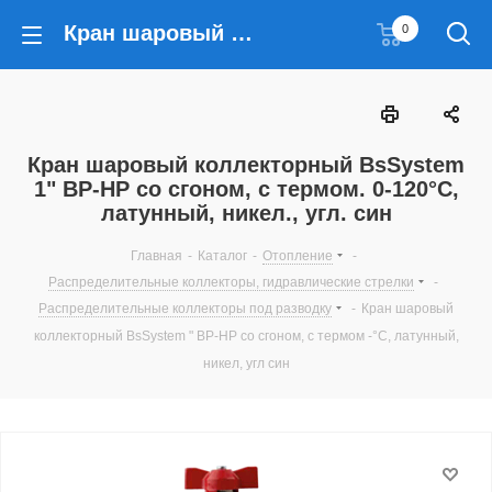
Кран шаровый коллекторный BsSystem 1" ВР-НР со сгоном, с термом. 0-120°С, латунный, никел., угл. син
0
Кран шаровый коллекторный BsSystem
1" ВР-НР со сгоном, с термом. 0-120°С,
латунный, никел., угл. син
Главная
-
Каталог
-
Отопление
-
Распределительные коллекторы, гидравлические стрелки
-
Распределительные коллекторы под разводку
-
Кран шаровый
коллекторный BsSystem " ВР-НР со сгоном, с термом -°С, латунный,
никел, угл син