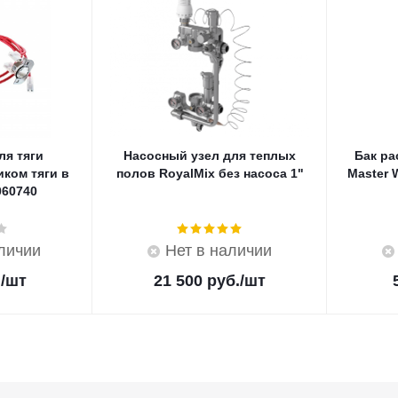
ля тяги
Насосный узел для теплых
Бак р
иком тяги в
полов RoyalMix без насоса 1"
Master 
060740
аличии
Нет в наличии
.
/шт
21 500
руб.
/шт