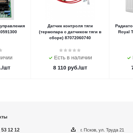
 управления
Датчик контроля тяги
Радиато
10591300
(термопара с датчиком тяги в
Royal 
сборе) 87072060740
личии
Есть в наличии
.
/шт
8 110
руб.
/шт
кты
 53 12 12
г. Псков, ул. Труда 21