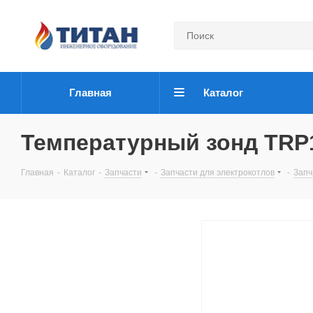
Главная
Каталог
Температурный зонд TRP1
Главная
-
Каталог
-
Запчасти
-
Запчасти для электрокотлов
-
Запч