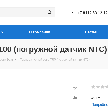
+7 8112 53 12 12
О компании
Статьи
00 (погружной датчик NTC)
асти Эван
-
Температурный зонд TRP (погружной датчик NTC)
49175
Подробне