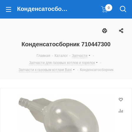
Конденсатосборник 710447300
0
Конденсатосборник 710447300
Главная
-
Каталог
-
Запчасти
-
Запчасти для газовых котлов и горелок
-
Запчасти к газовым котлам Baxi
-
Конденсатосборник