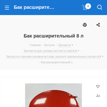
Бак расширительный 8 л
0
Бак расширительный 8 л
Главная
-
Каталог
-
Запчасти
-
Запчасти для газовых котлов и горелок
-
Запчасти к прочим газовым котлам, аналоги оригинальных запчастей
-
Бак расширительный л