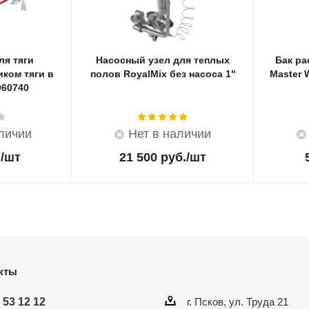
ля тяги
Насосный узел для теплых
Бак р
иком тяги в
полов RoyalMix без насоса 1"
Master 
060740
аличии
Нет в наличии
.
/шт
21 500
руб.
/шт
кты
 53 12 12
г. Псков, ул. Труда 21