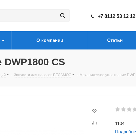
+7 8112 53 12 12
О компании
Статьи
е DWP1800 CS
нций
-
Запчасти для насосов БЕЛАМОС
-
Механическое уплотнение DWP
1104
Подробне