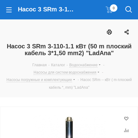
Насос 3 SRm 3-110-1.1 кВт (50 m плоский кабель 3*1,50 mm2) "LadAna"
0
Насос 3 SRm 3-110-1.1 кВт (50 m плоский
кабель 3*1,50 mm2) "LadAna"
Главная
-
Каталог
-
Водоснабжение
-
Насосы для систем водоснабжения
-
Насосы погружные и комплектующие
-
Насос SRm -- кВт ( m плоский
кабель *, mm) "LadAna"