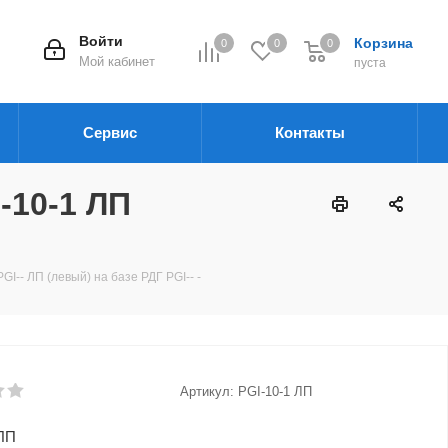
Войти
Корзина
0
0
0
Мой кабинет
пуста
Сервис
Контакты
-10-1 ЛП
-- ЛП (левый) на базе РДГ PGI-- -
Артикул:
PGI-10-1 ЛП
 ЛП