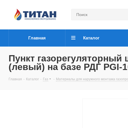
Главная
Каталог
Пункт газорегуляторный
(левый) на базе РДГ PGI-10
Главная
-
Каталог
-
Газ
-
Материалы для наружного монтажа газопр