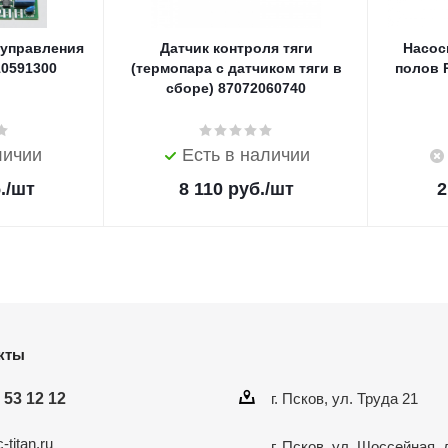
 управления
Датчик контроля тяги
Насос
10591300
(термопара с датчиком тяги в
полов R
сборе) 87072060740
личии
Есть в наличии
.
/шт
8 110
руб.
/шт
2
кты
 53 12 12
г. Псков, ул. Труда 21
-titan.ru
г. Псков, ул. Шоссейная, 