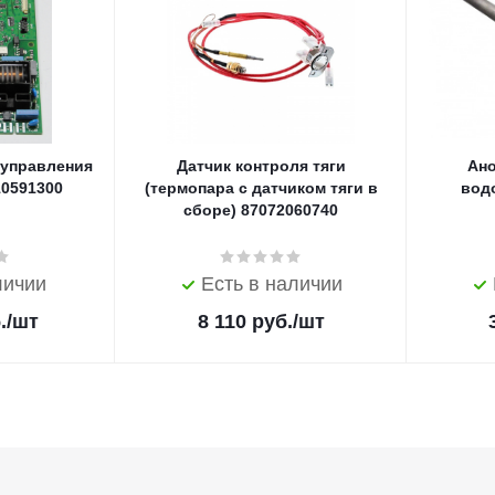
 управления
Датчик контроля тяги
Ано
10591300
(термопара с датчиком тяги в
вод
сборе) 87072060740
личии
Есть в наличии
.
/шт
8 110
руб.
/шт