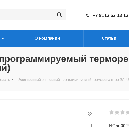
+7 8112 53 12 12
О компании
Статьи
 программируемый терморе
й)
остаты
-
Электронный сенсорный программируемый терморегулятор SALUS
NOart002