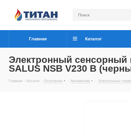
Главная
Каталог
Электронный сенсорный
SALUS NSB V230 B (черны
Главная
-
Каталог
-
Отопление
-
Автоматика
-
Электронные терм