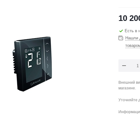
10 20
Есть в 
Нашли 
товаро
Внешний ви
магазине.
Уточняйте 
Информация