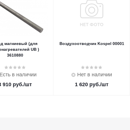
д магниевый (для
Воздухоотводчик Kospel 00001
онагревателей UB )
3610880
Есть в наличии
Нет в наличии
3 910
руб.
/шт
1 620
руб.
/шт