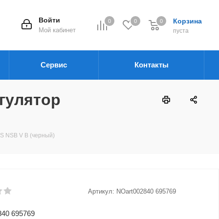
Войти
Корзина
0
0
0
Мой кабинет
пуста
Сервис
Контакты
гулятор
 NSB V B (черный)
Артикул:
NOart002840 695769
840 695769