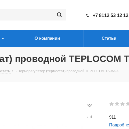
+7 8112 53 12 12
О компании
Статьи
тат) проводной TEPLOCOM 
остаты
-
Терморегулятор (термостат) проводной TEPLOCOM TS-AA/A
911
Подробне