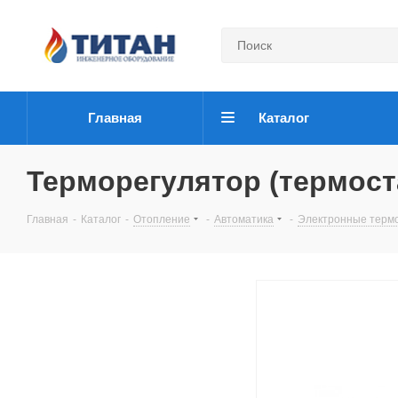
Главная
Каталог
Терморегулятор (термос
Главная
-
Каталог
-
Отопление
-
Автоматика
-
Электронные терм