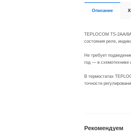
Описание
Х
TEPLOCOM TS-2AA/8A п
состояния реле, индик
Не требует подведение
год — в схемотехнике 
В термостатах TEPLOC
точности регулировани
Рекомендуем