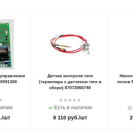
 управления
Датчик контроля тяги
Насос
10591300
(термопара с датчиком тяги в
полов R
сборе) 87072060740
личии
Есть в наличии
.
/шт
8 110
руб.
/шт
2