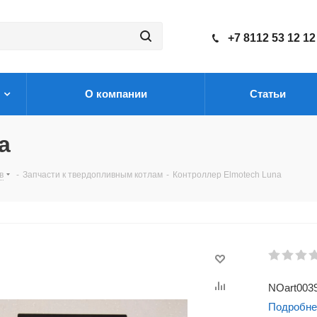
+7 8112 53 12 12
О компании
Статьи
a
в
-
Запчасти к твердопливным котлам
-
Контроллер Elmotech Luna
NOart003
Подробне