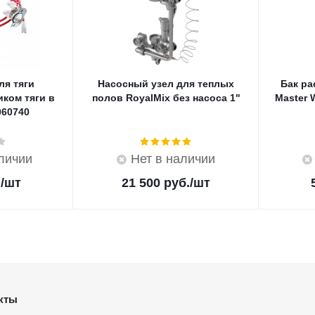
ля тяги
Насосный узел для теплых
Бак р
иком тяги в
полов RoyalMix без насоса 1"
Master 
060740
аличии
Нет в наличии
.
/шт
21 500
руб.
/шт
кты