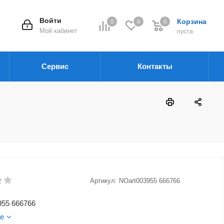
Войти
Корзина
0
0
0
Мой кабинет
пуста
Сервис
Контакты
Артикул:
NOart003955 666766
955 666766
е