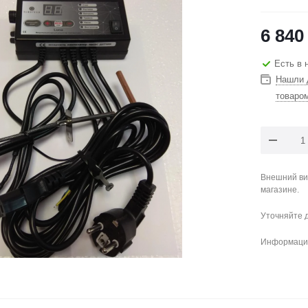
6 840
Есть в 
Нашли 
товаро
Внешний ви
магазине.
Уточняйте 
Информация