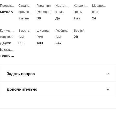
Производитель
Страна
Гарантия
Настенные
Конденсационные
Мощность
Mizudo
производитель
(месяцев)
котлы
котлы
(кВт)
Китай
36
Да
Нет
24
Количество
Высота
Ширина
Глубина
Вес (кг)
29
контуров
(мм)
(мм)
(мм)
Двухконтурный
693
403
247
(раздельные
теплообменники)
Задать вопрос
Дополнительно