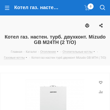
Котел газ. настен. турб. двухконт. Mizudo GB M24TH (2 T/O)
0
Котел газ. настен. турб. двухконт. Mizudo
GB M24TH (2 T/O)
Главная
-
Каталог
-
Отопление
-
Отопительные котлы
-
Газовые котлы
-
Котел газ настен турб двухконт Mizudo GB MTH ( T/O)