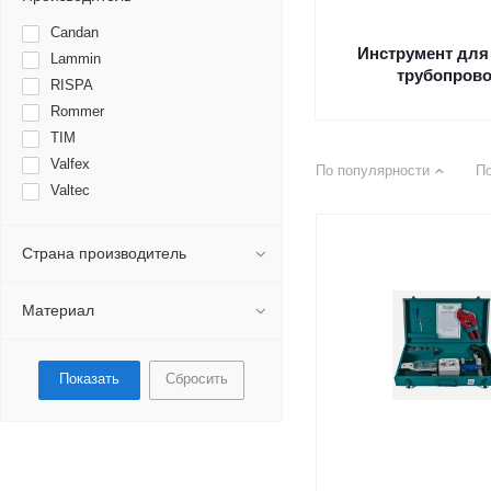
Candan
Инструмент для
Lammin
трубопров
RISPA
Rommer
TIM
Valfex
По популярности
П
Valtec
Страна производитель
Материал
Сбросить