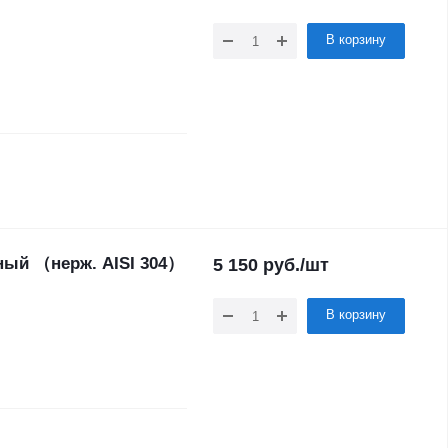
В корзину
ный （нерж. AISI 304）
5 150
руб.
/шт
В корзину