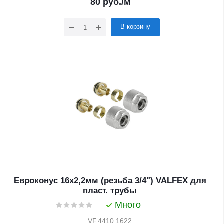
80
руб.
/м
В корзину
Евроконус 16х2,2мм (резьба 3/4") VALFEX для
пласт. трубы
Много
VF.4410.1622