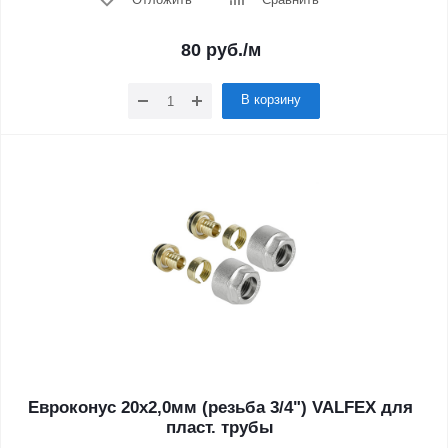
80
руб.
/м
В корзину
Евроконус 20х2,0мм (резьба 3/4") VALFEX для
пласт. трубы