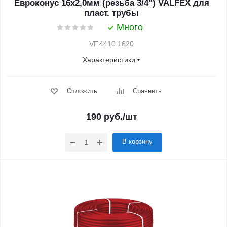
Евроконус 16х2,0мм (резьба 3/4") VALFEX для
пласт. трубы
Много
VF.4410.1620
Характеристики
Отложить
Сравнить
190
руб.
/шт
В корзину