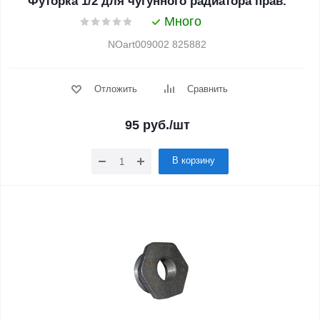
Футорка 1/2 для чугунного радиатора прав.
Много
NOart009002 825882
Отложить
Сравнить
95
руб.
/шт
В корзину