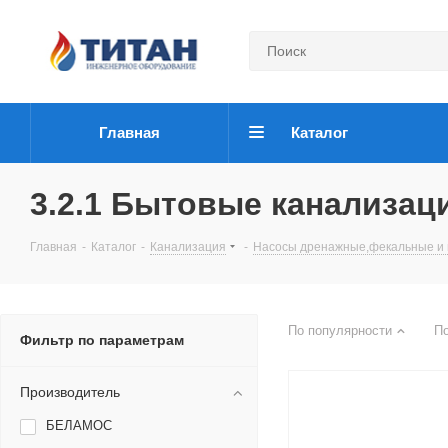
Главная
Каталог
3.2.1 Бытовые канализац
Главная
-
Каталог
-
Канализация
-
Насосы дренажные,фекальные и 
По популярности
П
Фильтр по параметрам
Производитель
БЕЛАМОС