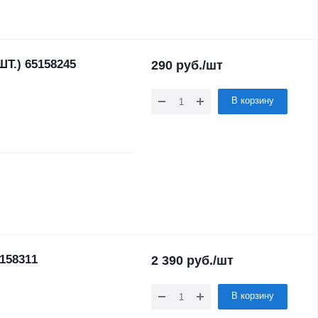
.) 65158245
290
руб.
/шт
В корзину
158311
2 390
руб.
/шт
В корзину