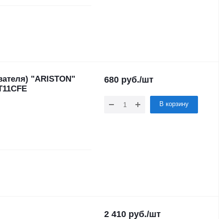
вателя) "ARISTON"
680
руб.
/шт
T11CFE
В корзину
2 410
руб.
/шт