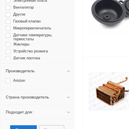
Электронная плата
Вентилятор
Другое
Газовый клапан
Микропереключатель
Датчики температуры,
термостаты
Жиклеры
Устройство розжига
Датчик протока
Электроды розжига
Производитель
Мембрана
Трубки, подводки
Ariston
Интерфейсная плата
Прокладка
Страна производитель
Ремкомплект
Подходит для: