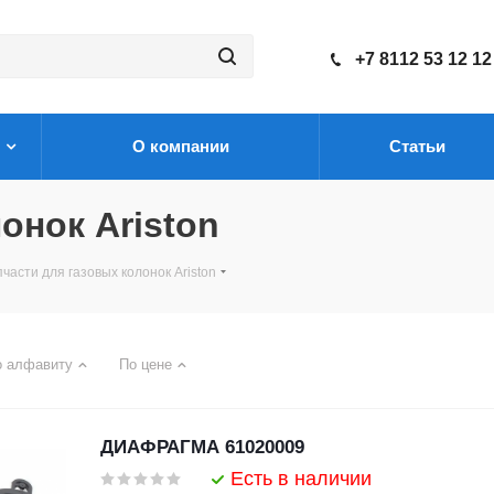
+7 8112 53 12 12
О компании
Статьи
онок Ariston
части для газовых колонок Ariston
о алфавиту
По цене
ДИАФРАГМА 61020009
Есть в наличии