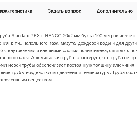
арактеристики
Задать вопрос
Дополнительно
руба Standard PEX-c HENCO 20х2 мм бухта 100 метров является
ния, в т.ч., напольного, газа, мазута, дождевой воды и для др
б с внутренними и внешними слоями полиэтилена, сшитых с по
енного клея. Алюминиевая труба гарантирует, что труба не пр
юминиевой трубы обеспечивает постоянную толщину алюминия. 
ение трубы воздействиям давления и температуры. Труба соотв
 агрессивным веществам.