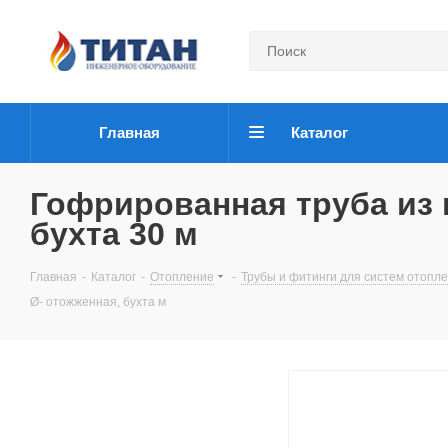
Главная
Каталог
Гофрированная труба из 
бухта 30 м
Главная
-
Каталог
-
Отопление
-
Трубы и фитинги для систем отопл
Ø- отожженная, бухта м