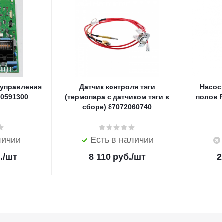
 управления
Датчик контроля тяги
Насос
10591300
(термопара с датчиком тяги в
полов R
сборе) 87072060740
личии
Есть в наличии
.
/шт
8 110
руб.
/шт
2