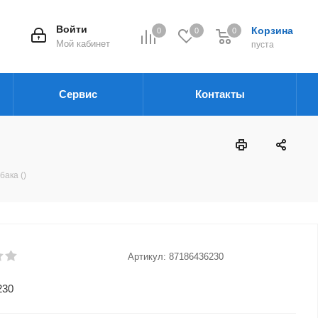
Войти
Корзина
0
0
0
Мой кабинет
пуста
Сервис
Контакты
бака ()
Артикул:
87186436230
230