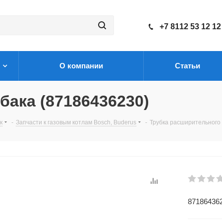
+7 8112 53 12 12
О компании
Статьи
бака (87186436230)
к
-
Запчасти к газовым котлам Bosch, Buderus
-
Трубка расширительного 
87186436