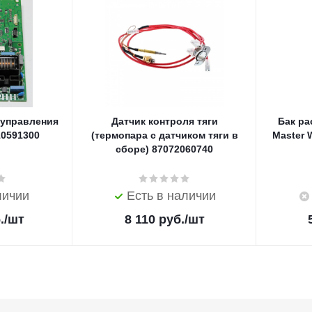
 управления
Датчик контроля тяги
Бак р
10591300
(термопара с датчиком тяги в
Master 
сборе) 87072060740
личии
Есть в наличии
.
/шт
8 110
руб.
/шт