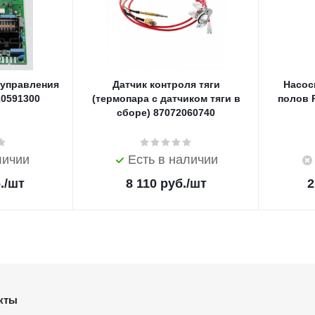
 управления
Датчик контроля тяги
Насос
10591300
(термопара с датчиком тяги в
полов R
сборе) 87072060740
личии
Есть в наличии
.
/шт
8 110
руб.
/шт
2
кты