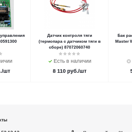
 управления
Датчик контроля тяги
Бак р
10591300
(термопара с датчиком тяги в
Master 
сборе) 87072060740
личии
Есть в наличии
.
/шт
8 110
руб.
/шт
кты