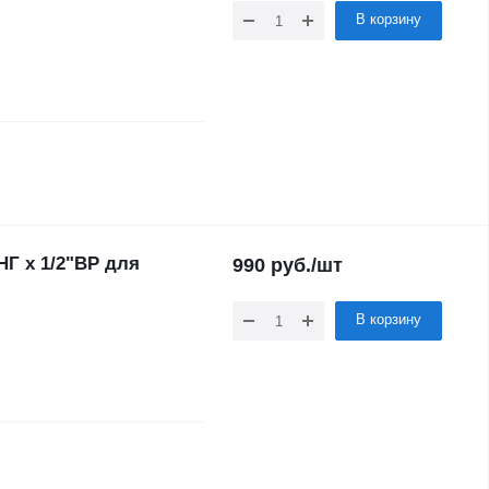
В корзину
НГ х 1/2"ВР для
990
руб.
/шт
В корзину