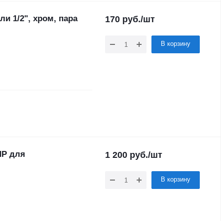
и 1/2", хром, пара
170
руб.
/шт
В корзину
НР для
1 200
руб.
/шт
В корзину