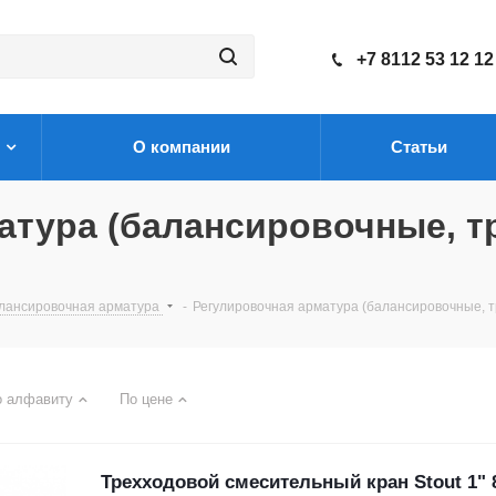
+7 8112 53 12 12
О компании
Статьи
матура (балансировочные, 
алансировочная арматура
-
Регулировочная арматура (балансировочные, т
о алфавиту
По цене
Трехходовой смесительный кран Stout 1" 