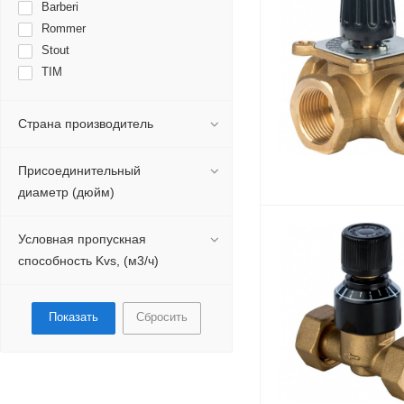
Barberi
Rommer
Stout
TIM
Страна производитель
Присоединительный
диаметр (дюйм)
Условная пропускная
способность Kvs, (м3/ч)
Сбросить