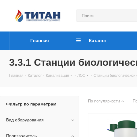
Главная
Каталог
3.3.1 Станции биологичес
Главная
-
Каталог
-
Канализация
-
ЛОС
-
Станции биологической 
По популярности
П
Фильтр по параметрам
Вид оборудования
Производитель