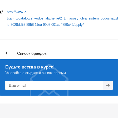
http://www.ic-
titan.ru/catalog/2_vodosnabzhenie/2_1_nasosy_dlya_sistem_vodosnabzhe
is-8028dd75-8858-11ea-99d6-001cc4780c42/apply/
Список брендов
Будьте всегда в курсе!
Узнавайте о скидках и акциях первым