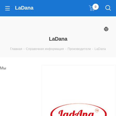
LaDana
0
LaDana
Главная
-
Справочная информация
-
Производители
-
LaDana
Мы