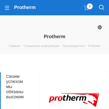
Protherm
0
Protherm
Главная
-
Справочная информация
-
Производители
-
Protherm
Своим
успехом
мы
обязаны
высоким